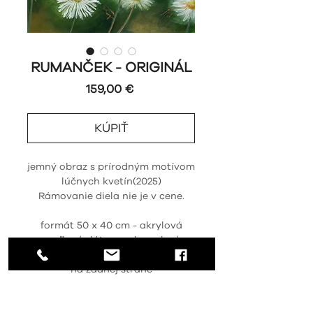
RUMANČEK - ORIGINÁL
Price
159,00 €
KÚPIŤ
jemný obraz s prírodným motívom
lúčnych kvetín(2025)
Rámovanie diela nie je v cene.
formát 50 x 40 cm - akrylová
maľba / plátno na lepenke /
označené autorským podpisom
na zadnej strane