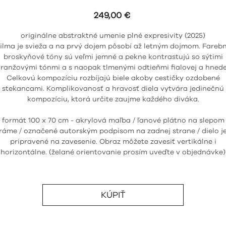
Price
249,00 €
originálne abstraktné umenie plné expresivity (2025)
ilma je svieža a na prvý dojem pôsobí až letným dojmom. Fareb
broskyňové tóny sú veľmi jemné a pekne kontrastujú so sýtimi
ranžovými tónmi a s naopak tlmenými odtieňmi fialovej a hnede
Celkovú kompozíciu rozbíjajú biele akoby cestičky ozdobené
stekancami. Komplikovanosť a hravosť diela vytvára jedinečnú
kompozíciu, ktorá určite zaujme každého diváka.
formát 100 x 70 cm - akrylová maľba / ľanové plátno na slepom
ráme / označené autorským podpisom na zadnej strane / dielo j
pripravené na zavesenie. Obraz môžete zavesiť vertikálne i
horizontálne. (želané orientovanie prosím uveďte v objednávke)
KÚPIŤ