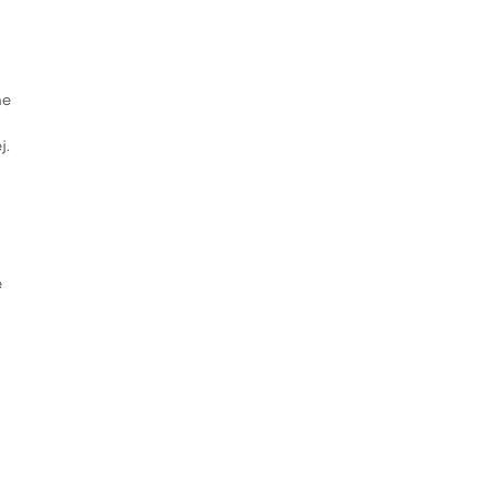
ne
j.
e