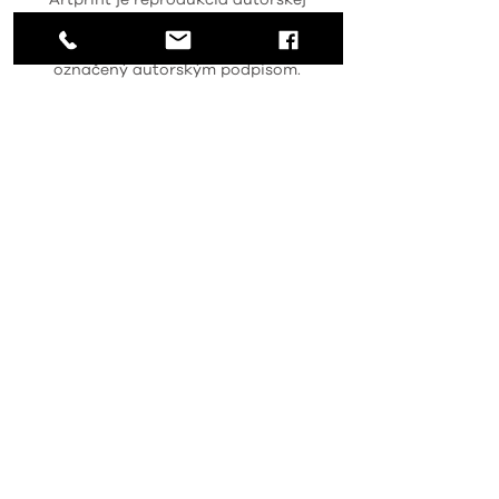
Artprint je reprodukcia autorskej
maľby, teda digitálna tlač na
plátno. Každý výtlačok je
označený autorským podpisom.
Obraz je pripravený na zavesenie.
Doba dodania je približne 7 dní.
CHCEM SLEDOVAŤ
Obchodné podmienky /
Terms & condition
Mgr. art. Jana Michalovičová © 2014 -
2026
All rights reserved