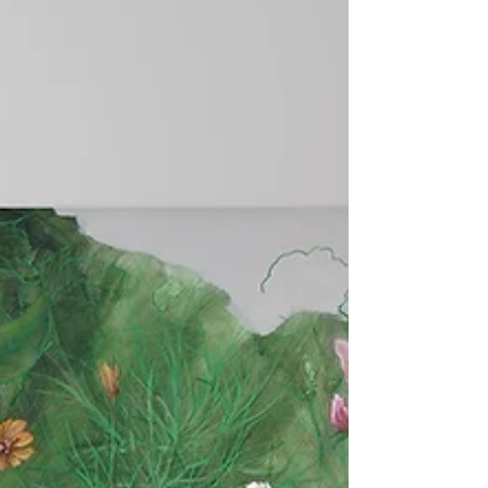
svoju tvorbu. Ukážem vám tiež postup vytvorenia
abstraktu s názvom "PULZ VÁŠNE" , ktorý som
namaľovala nedávno. V mojej tvorbe momentálne
pribúdajú nové abstraktné maľby. Aj keď posledný
rok som sa opäť vrátila k prírodným motívom a v
ponuke nájdete niekoľko diel, kde som tiež
experimentovala a spájala abstraktnú maľbu s
prírodnými prvkami. Bolo to pre mňa veľmi
zaujímavé. Postupy tvorby z uvoľnenej abstraktnej
maľby vnášať do