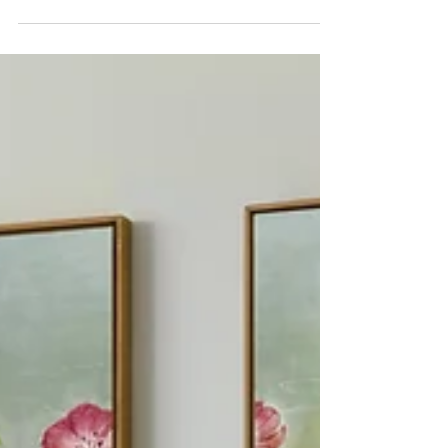
Mgr. art. Jana Michalovičová
Nov 14, 2025
1 minút čítania
XMAS SALE -15%
Prežite tieto Vianoce vo veľkom štýle a doprajte
svojmu interiéru iskru, ktorú si zaslúži. V mojej
tvorbe nájdete jedinečné abstraktné obrazy aj
nádherné prírodné motívy, ktoré vnesú do vašich
priestorov harmóniu, farbu a atmosféru
výnimočnosti. Perfektné ako darček, ešte lepšie pre
seba:) Obdarujte seba a svojich blízkych originálnym
dielom, ktoré zaručene zostane v srdci. Vianočné
objednávky malieb prijímam do 15.12. V prípade
obrazu v podobe artprintu na objednávku, ktoréh