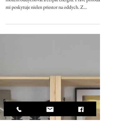
Mgr. art. Jana Michalovičová
Aug 11, 2025
1 minút čítania
NAJNOVŠIE OBRAZY SÚ
ODRAZOM POKOJNEJ
KRÁSY PRÍRODY S
DETAILMI, KTORÉ
UCHVACUJÚ
Ako introvertka vyhľadávam tiché miesta, kde
môžem oddychovať a čerpať energiu. Práve príroda
mi poskytuje nielen priestor na oddych. Z
moderného sveta plného zhonu rada vypínam a
nachádzam pokoj v prírode. Rada sa prechádzam v
lese a po lúkach. Vnímam príjemné vône stromov a
nežných kvetov. Nechávam sa unášať zmyslami.