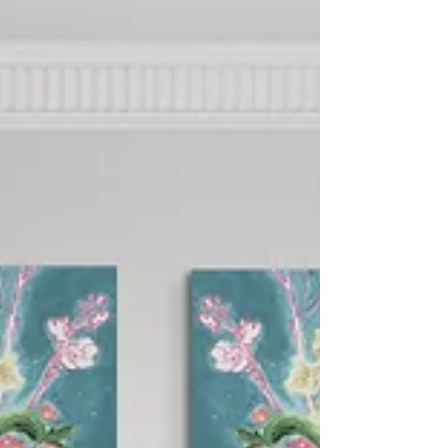
Umelecké dielo znázorňujúce krásne kvety druhu
Nemophila maculata . Kolekcia obrazov s prírodným
motívom vnesú do interiéru jemnosť a...