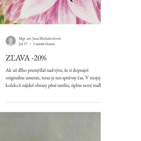
Mgr. art. Jana Michalovičová
Jul 27
1 minút čítania
ZĽAVA -20%
Ak už dlho premýšľaš nad tým, že si dopraješ
originálne umenie, teraz je ten správny čas. V mojej
kolekcii nájdeš obrazy plné rastlín, úplne nové maľby
stromov s havranmi, ale aj výrazné abstrakty, ktoré
oživia každý interiér. Každý obraz je originál –
vytvorený s vášňou, emóciou a príbehom. Vyber si
svoj obľúbený kúsok za zvýhodnenú cenu skôr, než si