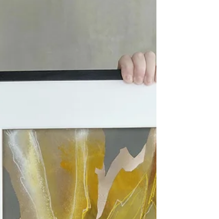
nájde nového majiteľa. Keď je originál preč, už sa nedá
zopakovať. V objednávke použite zľavový kód ART-
20 Napíš mi správu a r