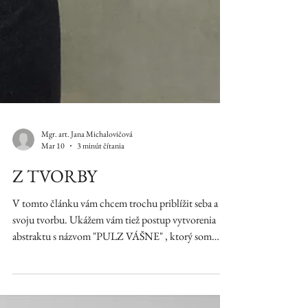
Mgr. art. Jana Michalovičová
Mar 10
3 minút čítania
Z TVORBY
V tomto článku vám chcem trochu priblížit seba a